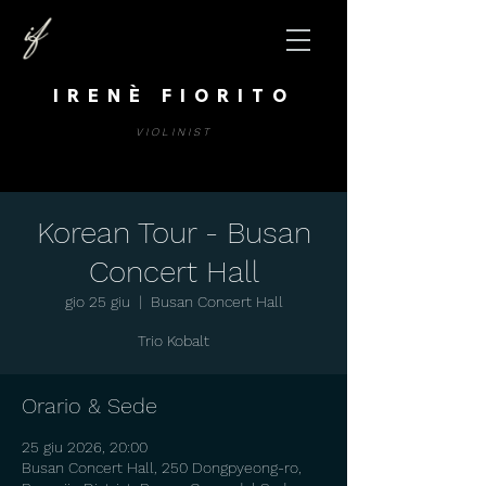
IRENÈ FIORITO
VIOLINIST
Korean Tour - Busan
Concert Hall
gio 25 giu
  |  
Busan Concert Hall
Trio Kobalt
Orario & Sede
25 giu 2026, 20:00
Busan Concert Hall, 250 Dongpyeong-ro,